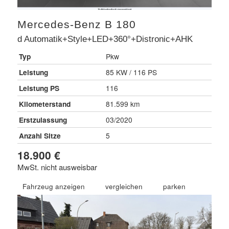
Mercedes-Benz
B 180
d Automatik+Style+LED+360°+Distronic+AHK
Typ
Pkw
Leistung
85 KW / 116 PS
Leistung PS
116
Kilometerstand
81.599 km
Erstzulassung
03/2020
Anzahl Sitze
5
18.900 €
MwSt. nicht ausweisbar
Fahrzeug anzeigen
vergleichen
parken