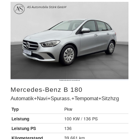
Mercedes-Benz
B 180
Automatik+Navi+Spurass.+Tempomat+Sitzhzg
Typ
Pkw
Leistung
100 KW / 136 PS
Leistung PS
136
Kilometerstand
39.661 km