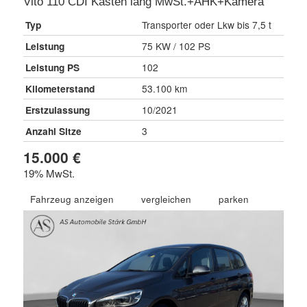
Vito 110 CDI Kasten lang MwSt.+AHK+Kamera
Typ
Transporter oder Lkw bis 7,5 t
Leistung
75 KW / 102 PS
Leistung PS
102
Kilometerstand
53.100 km
Erstzulassung
10/2021
Anzahl Sitze
3
15.000 €
19% MwSt.
Fahrzeug anzeigen
vergleichen
parken