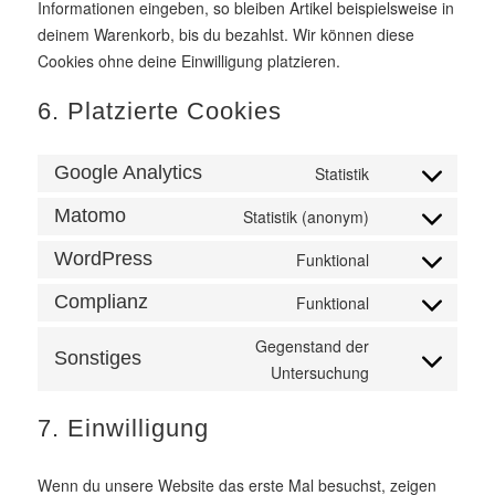
Informationen eingeben, so bleiben Artikel beispielsweise in
deinem Warenkorb, bis du bezahlst. Wir können diese
Cookies ohne deine Einwilligung platzieren.
6. Platzierte Cookies
Google Analytics
Statistik
Consent
to
Matomo
Statistik (anonym)
Consent
service
to
WordPress
Funktional
google-
Consent
service
analytics
to
Complianz
Funktional
matomo
Consent
service
to
Gegenstand der
wordpress
Sonstiges
service
Consent
Untersuchung
complianz
to
service
7. Einwilligung
sonstiges
Wenn du unsere Website das erste Mal besuchst, zeigen