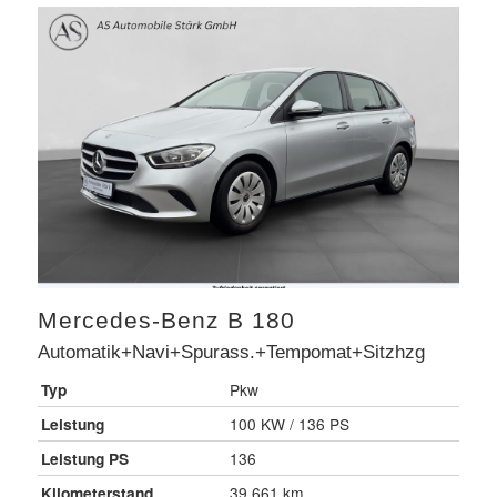
Mercedes-Benz
B 180
Automatik+Navi+Spurass.+Tempomat+Sitzhzg
Typ
Pkw
Leistung
100 KW / 136 PS
Leistung PS
136
Kilometerstand
39.661 km